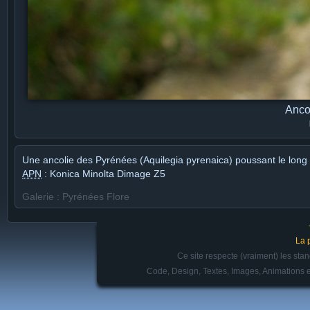
Anco
Une ancolie des Pyrénées (Aquilegia pyrenaica) poussant le long
APN
: Konica Minolta Dimage Z5
Galerie : Pyrénées Flore
La 
Ce site respecte (vraiment) les st
Code, Design, Textes, Images, Animations e