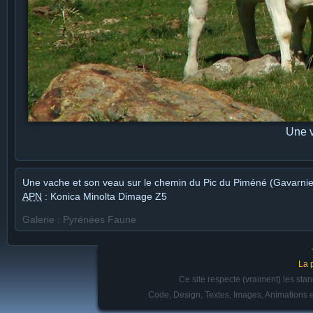
Une v
Une vache et son veau sur le chemin du Pic du Piméné (Gavarni
APN
: Konica Minolta Dimage Z5
Galerie : Pyrénées Faune
La 
Ce site respecte (vraiment) les st
Code, Design, Textes, Images, Animations e