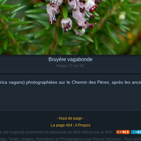
Bruyère vagabonde
Image 15 sur 42
rica vagans) photographiées sur le Chemin des Pères, après les anci
- Haut de page -
La page 404
|
A Propos
e site respecte (vraiment) les standards du Web définis par le W3C :
ign, Textes, Images, Animations et Photographies par Pascal Hocmard - Tous droit