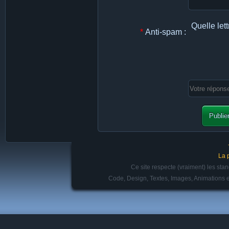
Quelle lett
*
Anti-spam :
La 
Ce site respecte (vraiment) les st
Code, Design, Textes, Images, Animations e