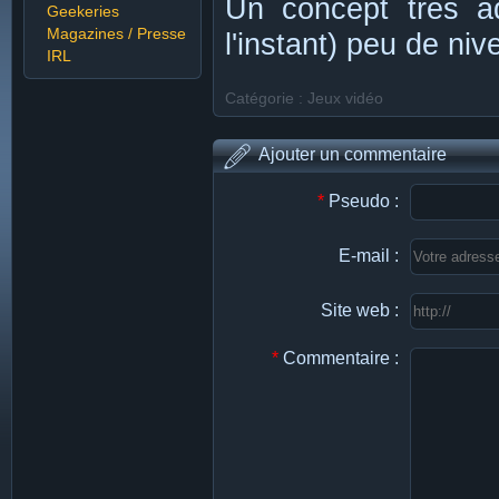
Un concept très ad
Geekeries
Magazines / Presse
l'instant) peu de niv
IRL
Catégorie : Jeux vidéo
Ajouter un commentaire
*
Pseudo :
E-mail :
Site web :
*
Commentaire :