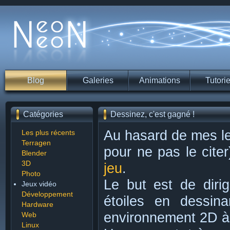
Blog
Galeries
Animations
Tutorie
Catégories
Dessinez, c'est gagné !
Au hasard de mes l
Les plus récents
Terragen
pour ne pas le cite
Blender
3D
jeu
.
Photo
Le but est de diri
Jeux vidéo
Développement
étoiles en dessin
Hardware
environnement 2D à l
Web
Linux