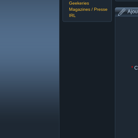
Geekeries
Magazines / Presse
Ajou
IRL
*
C