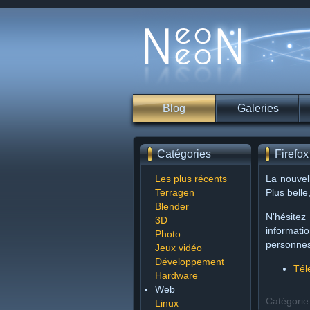
Blog
Galeries
Catégories
Firefox
Les plus récents
La nouvel
Terragen
Plus bell
Blender
N'hésitez
3D
informatio
Photo
personnes
Jeux vidéo
Développement
Tél
Hardware
Web
Catégorie
Linux