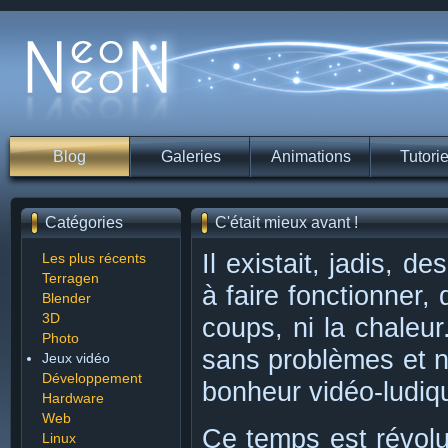
Blog
Galeries
Animations
Tutorie
Catégories
C'était mieux avant !
Il existait, jadis, d
Les plus récents
Terragen
à faire fonctionner, 
Blender
3D
coups, ni la chaleur
Photo
sans problèmes et 
Jeux vidéo
Développement
bonheur vidéo-ludiq
Hardware
Web
Ce temps est révolu
Linux