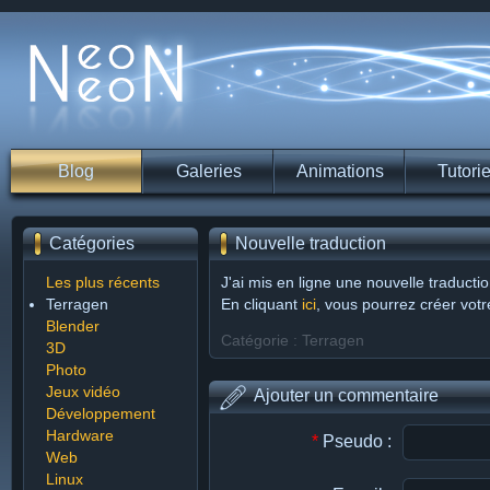
Blog
Galeries
Animations
Tutorie
Catégories
Nouvelle traduction
Les plus récents
J'ai mis en ligne une nouvelle traducti
Terragen
En cliquant
ici
, vous pourrez créer votr
Blender
Catégorie : Terragen
3D
Photo
Jeux vidéo
Ajouter un commentaire
Développement
Hardware
*
Pseudo :
Web
Linux