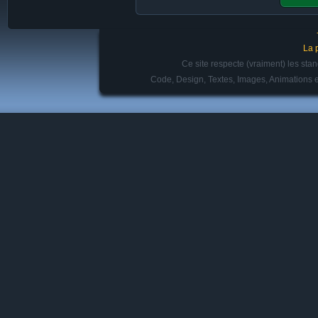
La 
Ce site respecte (vraiment) les st
Code, Design, Textes, Images, Animations e