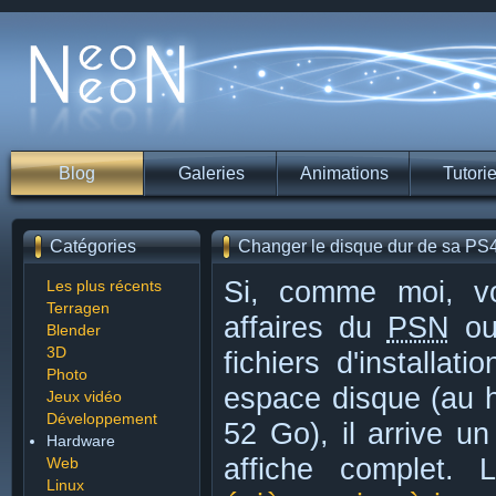
Blog
Galeries
Animations
Tutorie
Catégories
Changer le disque dur de sa PS
Si, comme moi, vo
Les plus récents
Terragen
affaires du
PSN
ou
Blender
3D
fichiers d'installa
Photo
espace disque (au h
Jeux vidéo
Développement
52 Go), il arrive u
Hardware
affiche complet. L
Web
Linux