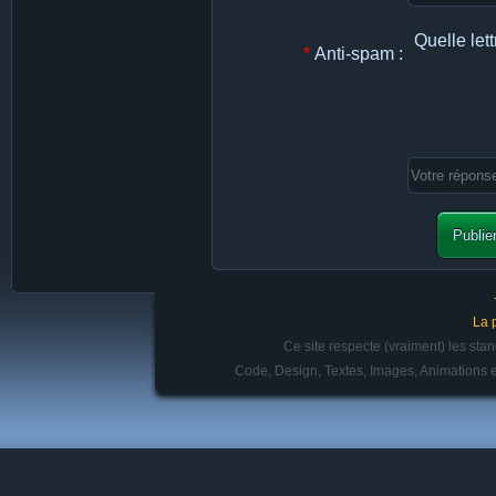
Quelle lett
*
Anti-spam :
La 
Ce site respecte (vraiment) les st
Code, Design, Textes, Images, Animations e