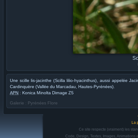
Sc
Une scille lis-jacinthe (Scilla lilio-hyacinthus), aussi appelé
Cardinquère (Vallée du Marcadau, Hautes-Pyrénées).
APN
: Konica Minolta Dimage Z5
Galerie : Pyrénées Flore
La 
Ce site respecte (vraiment) les st
Code, Design, Textes, Images, Animations e