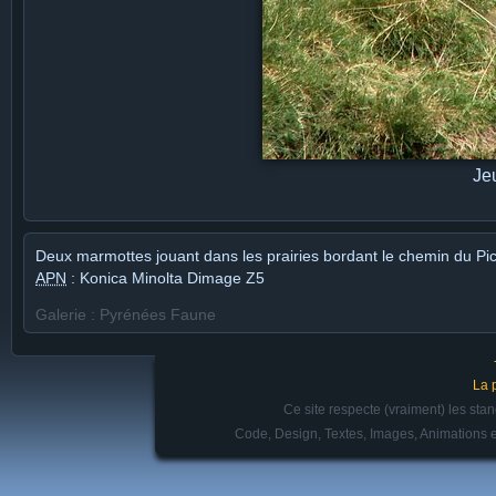
Je
Deux marmottes jouant dans les prairies bordant le chemin du Pic
APN
: Konica Minolta Dimage Z5
Galerie : Pyrénées Faune
La 
Ce site respecte (vraiment) les st
Code, Design, Textes, Images, Animations e