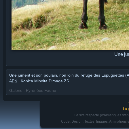
Une ju
Une jument et son poulain, non loin du refuge des Espuguettes (
APN
: Konica Minolta Dimage Z5
Galerie : Pyrénées Faune
La 
Ce site respecte (vraiment) les st
Code, Design, Textes, Images, Animations e