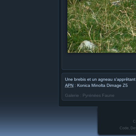
Une brebis et un agneau s'apprêtant
APN
: Konica Minolta Dimage Z5
Galerie : Pyrénées Faune
C
Code, Des