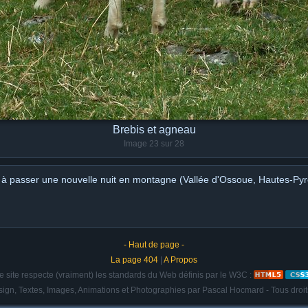
Brebis et agneau
Image 23 sur 28
 à passer une nouvelle nuit en montagne (Vallée d'Ossoue, Hautes-Py
- Haut de page -
La page 404
|
A Propos
e site respecte (vraiment) les standards du Web définis par le W3C :
ign, Textes, Images, Animations et Photographies par Pascal Hocmard - Tous droit