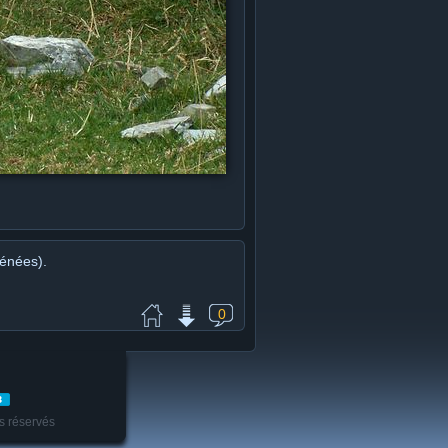
rénées).
0
s réservés