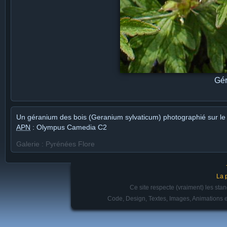
Gér
Un géranium des bois (Geranium sylvaticum) photographié sur le
APN
: Olympus Camedia C2
Galerie : Pyrénées Flore
La 
Ce site respecte (vraiment) les st
Code, Design, Textes, Images, Animations e